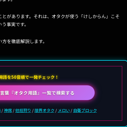
ことがあります。それは、オタクが使う「けしからん」こそ
いう事実です。
い方を徹底解説します。
用語を50音順で一発チェック！
言葉『オタク用語』一覧で検索する
通
/
神席
/
他担狩り
/
限界オタク
/
メロい
/
自衛ブロック